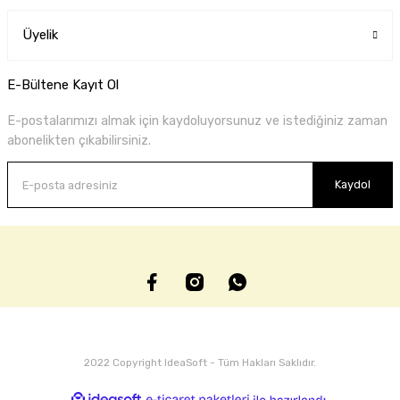
Üyelik
E-Bültene Kayıt Ol
E-postalarımızı almak için kaydoluyorsunuz ve istediğiniz zaman
abonelikten çıkabilirsiniz.
Kaydol
2022 Copyright IdeaSoft - Tüm Hakları Saklıdır.
ideasoft
ile