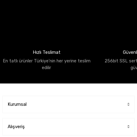
Hızlı Teslimat
Güvenli
En tatlı ürünler Türkiye'nin her yerine teslim
256bit SSL sertif
edilir
gü
Kurumsal
Alışveriş