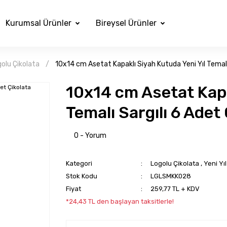
Kurumsal Ürünler
Bireysel Ürünler
olu Çikolata
10x14 cm Asetat Kapaklı Siyah Kutuda Yeni Yıl Temalı
10x14 cm Asetat Kapa
Temalı Sargılı 6 Adet
0 - Yorum
Kategori
Logolu Çikolata
,
Yeni Yı
Stok Kodu
LGLSMKK028
Fiyat
259,77 TL + KDV
*24,43 TL den başlayan taksitlerle!