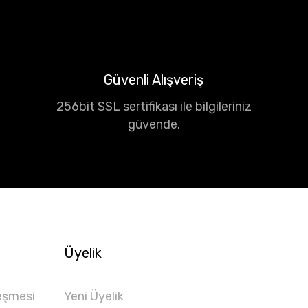
Güvenli Alışveriş
256bit SSL sertifikası ile bilgileriniz
güvende.
Üyelik
eşmesi
Yeni Üyelik