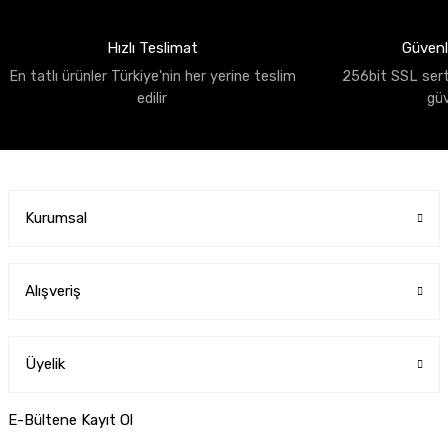
Hızlı Teslimat
Güvenli
En tatlı ürünler Türkiye'nin her yerine teslim
256bit SSL sertif
edilir
gü
Kurumsal
Alışveriş
Üyelik
E-Bültene Kayıt Ol