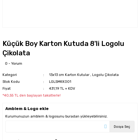
Küçük Boy Karton Kutuda 8'li Logolu
Çikolata
0 - Yorum
Kategori
13x13 cm Karton Kutular
,
Logolu Çikolata
Stok Kodu
LGLSMKK001
Fiyat
431,19 TL + KDV
*40,55 TL den başlayan taksitlerle!
Amblem & Logo ekle
Kurumunuzun amblem & logosunu buradan yükleyebilirsiniz.
Dosya Seç