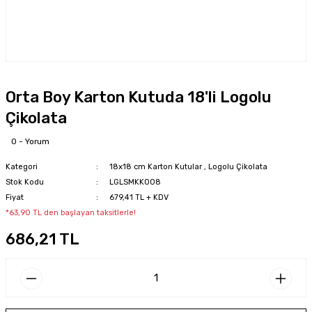
Orta Boy Karton Kutuda 18'li Logolu
Çikolata
0 - Yorum
Kategori
18x18 cm Karton Kutular
,
Logolu Çikolata
Stok Kodu
LGLSMKK008
Fiyat
679,41 TL + KDV
*63,90 TL den başlayan taksitlerle!
686,21 TL