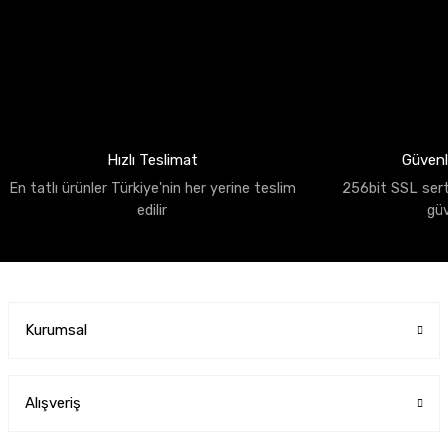
Hızlı Teslimat
Güvenli
En tatlı ürünler Türkiye'nin her yerine teslim
256bit SSL sertif
edilir
gü
Kurumsal
Alışveriş