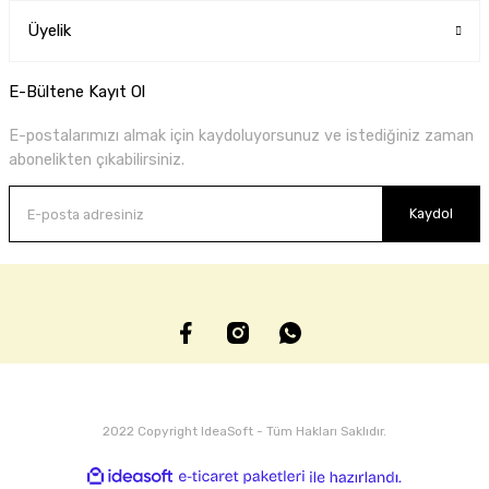
Üyelik
E-Bültene Kayıt Ol
E-postalarımızı almak için kaydoluyorsunuz ve istediğiniz zaman
abonelikten çıkabilirsiniz.
Kaydol
2022 Copyright IdeaSoft - Tüm Hakları Saklıdır.
ideasoft
ile
e-