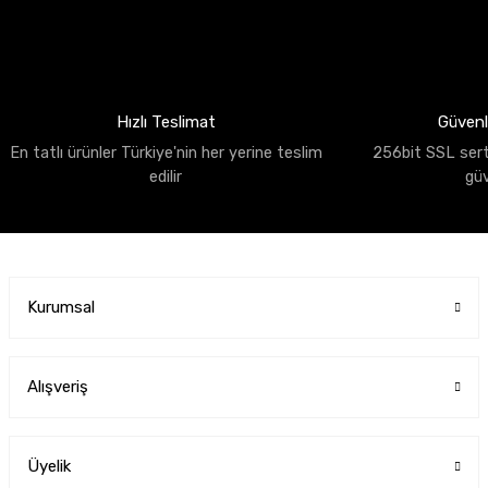
Hızlı Teslimat
Güvenli
En tatlı ürünler Türkiye'nin her yerine teslim
256bit SSL sertif
edilir
gü
Kurumsal
Alışveriş
Üyelik