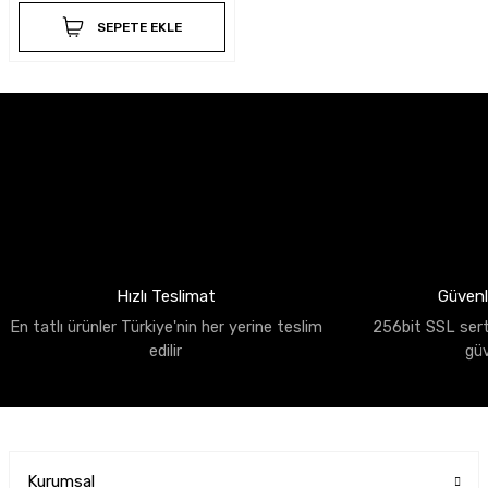
SEPETE EKLE
Hızlı Teslimat
Güvenli
En tatlı ürünler Türkiye'nin her yerine teslim
256bit SSL sertif
edilir
gü
Kurumsal