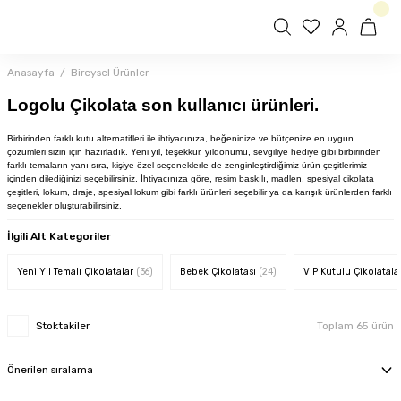
Anasayfa
Bireysel Ürünler
Logolu Çikolata son kullanıcı ürünleri.
Birbirinden farklı kutu alternatifleri ile
ihtiyacınıza, beğeninize ve bütçenize en uygun
çözümleri sizin için hazırladık. Yeni yıl, teşekkür, yıldönümü, sevgiliye hediye gibi birbirinden
farklı temaların yanı sıra, kişiye özel seçeneklerle de zenginleştirdiğimiz ürün çeşitlerimiz
içinden dilediğinizi seçebilirsiniz. İhtiyacınıza göre, resim baskılı, madlen, spesiyal çikolata
çeşitleri, lokum, draje, spesiyal lokum gibi farklı ürünleri seçebilir ya da karışık ürünlerden farklı
seçenekler oluşturabilirsiniz.
İlgili Alt Kategoriler
Yeni Yıl Temalı Çikolatalar
(36)
Bebek Çikolatası
(24)
VIP Kutulu Çikolatala
Stoktakiler
Toplam 65 ürün