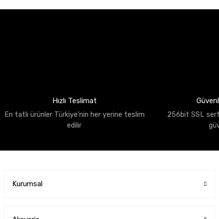
Hızlı Teslimat
Güvenli
En tatlı ürünler Türkiye'nin her yerine teslim
256bit SSL sertif
edilir
gü
Kurumsal