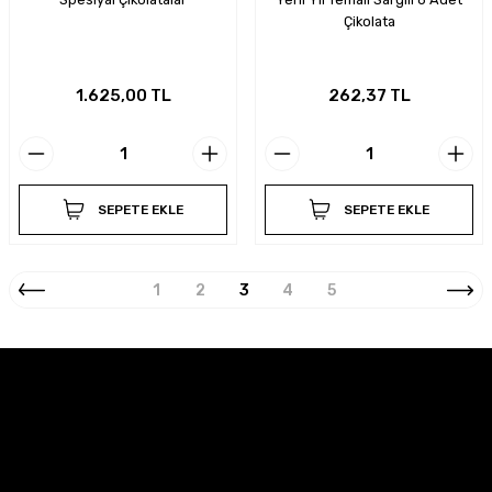
Çikolata
1.625,00 TL
262,37 TL
SEPETE EKLE
SEPETE EKLE
1
2
3
4
5