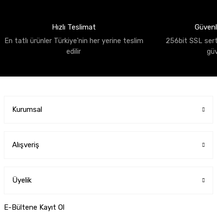
Hızlı Teslimat
Güvenli
En tatlı ürünler Türkiye'nin her yerine teslim
256bit SSL sertif
edilir
gü
Kurumsal
Alışveriş
Üyelik
E-Bültene Kayıt Ol