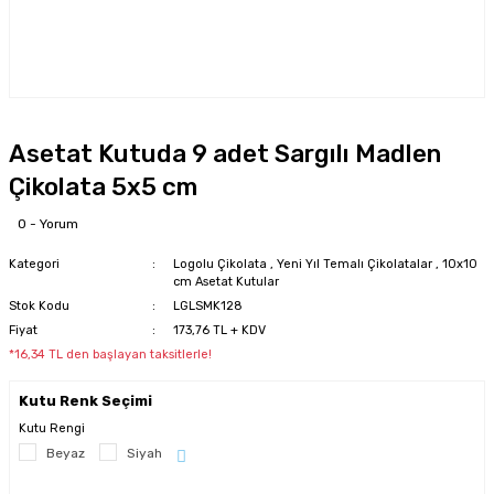
Asetat Kutuda 9 adet Sargılı Madlen
Çikolata 5x5 cm
0 - Yorum
Kategori
Logolu Çikolata
,
Yeni Yıl Temalı Çikolatalar
,
10x10
cm Asetat Kutular
Stok Kodu
LGLSMK128
Fiyat
173,76 TL + KDV
*16,34 TL den başlayan taksitlerle!
Kutu Renk Seçimi
Kutu Rengi
Beyaz
Siyah