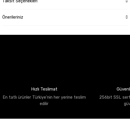
Taksit Seçenekleri
Önerileriniz
Hızlı Teslimat
Güvenli
En tatlı ürünler Türkiye'nin her yerine teslim
256bit SSL sertif
edilir
gü