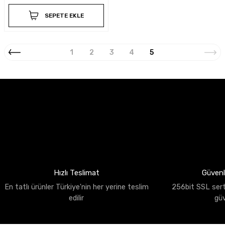
SEPETE EKLE
1
2
3
4
5
Hızlı Teslimat
Güvenli
En tatlı ürünler Türkiye'nin her yerine teslim
256bit SSL sertif
edilir
gü