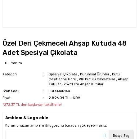
Özel Deri Çekmeceli Ahşap Kutuda 48
Adet Spesiyal Çikolata
0 - Yorum
Kategori
Spesiyal Çikolata
,
Kurumsal Ürünler
,
Kutu
Çeşitlerine Göre
,
VIP Kutulu Çikolatalar
,
Ahşap
Kutular
,
23x31 cm Ahşap Kutular
Stok Kodu
LGLSMAK144
Fiyat
2.896,04 TL + KDV
*272,37 TL den başlayan taksitlerle!
Amblem & Logo ekle
Kurumunuzun amblem & logosunu buradan yükleyebilirsiniz.
Dosya Seç