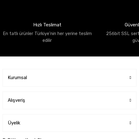
Hızlı Teslimat
Güvenli
En tatlı ürünler Türkiye'nin her yerine teslim
256bit SSL sertif
edilir
gü
Kurumsal
Alışveriş
Üyelik