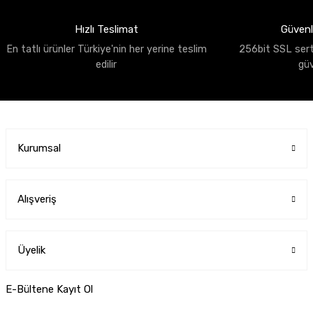
Hızlı Teslimat
Güvenli
En tatlı ürünler Türkiye'nin her yerine teslim
256bit SSL sertif
edilir
gü
Kurumsal
Alışveriş
Üyelik
E-Bültene Kayıt Ol