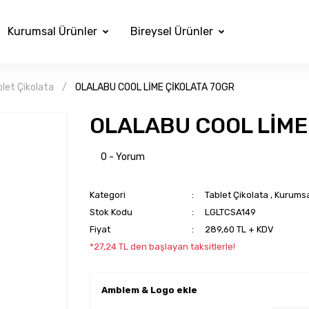
Kurumsal Ürünler
Bireysel Ürünler
let Çikolata
OLALABU COOL LİME ÇİKOLATA 70GR
OLALABU COOL LİME
0 - Yorum
Kategori
Tablet Çikolata
,
Kurumsa
Stok Kodu
LGLTCSA149
Fiyat
289,60 TL + KDV
*27,24 TL den başlayan taksitlerle!
Amblem & Logo ekle