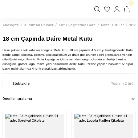
Anasayfa
Kurumsal Ürünler
Kutu Çeşitlerine Göre
Metal Kutular
18x1
18 cm Çapında Daire Metal Kutu
Daire şeklinde tek kutu seçeneğidir. Metal kutu 18 cm çapında 4,5 cm yüksekliğindedir. Kutu
içinde sargılı çikolata, spesiyal çikolatai lokum ve draje gibi ürünler belirli gramajlarda yer alır,
dilediğinizi seçebilirsiniz. Kutu kapağı ve içinde yer alan sargılı çikolata ambalajı üzerine
dilediğiniz, görsel, logo, resim, yazı basılabilmektedir. Kutu üzerine yapılan baskılar UV dijital
baskı makinalarında 4 renk olarak basılabilmekteidr.
Stoktakiler
Toplam 2 ürün