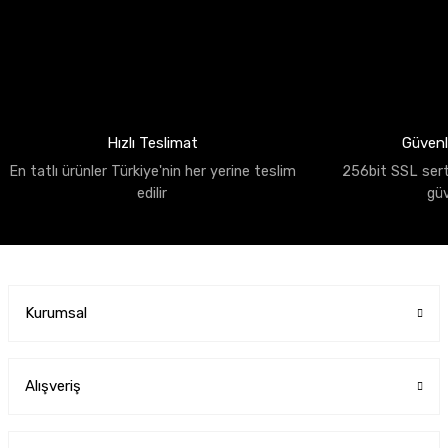
Hızlı Teslimat
Güvenli
En tatlı ürünler Türkiye'nin her yerine teslim
256bit SSL sertif
edilir
gü
Kurumsal
Alışveriş