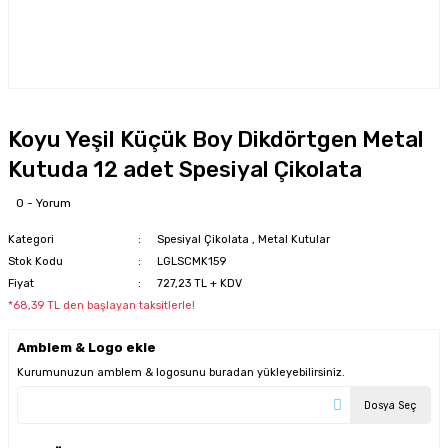
Koyu Yeşil Küçük Boy Dikdörtgen Metal
Kutuda 12 adet Spesiyal Çikolata
0 - Yorum
Kategori
Spesiyal Çikolata
,
Metal Kutular
Stok Kodu
LGLSCMK159
Fiyat
727,23 TL + KDV
*68,39 TL den başlayan taksitlerle!
Amblem & Logo ekle
Kurumunuzun amblem & logosunu buradan yükleyebilirsiniz.
Dosya Seç