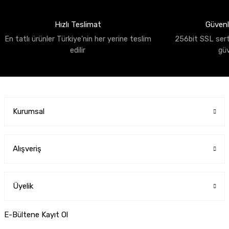
Hızlı Teslimat
Güvenli
En tatlı ürünler Türkiye'nin her yerine teslim
256bit SSL sertif
edilir
gü
Kurumsal
Alışveriş
Üyelik
E-Bültene Kayıt Ol