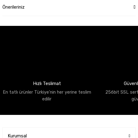
Önerileriniz
Hızlı Teslimat
Güvenli
En tatlı ürünler Türkiye'nin her yerine teslim
256bit SSL sertif
edilir
gü
Kurumsal